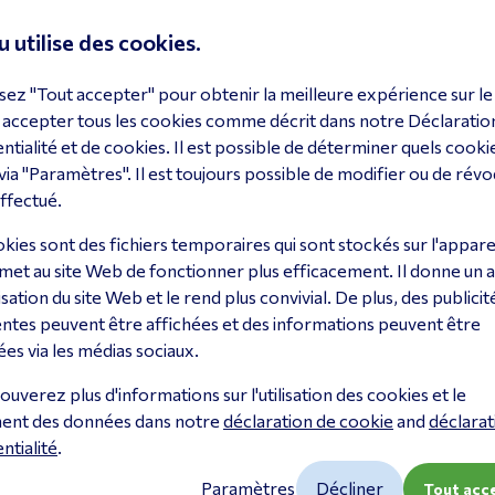
u utilise des cookies.
sez "Tout accepter" pour obtenir la meilleure expérience sur le 
 accepter tous les cookies comme décrit dans notre Déclaratio
ntialité et de cookies. Il est possible de déterminer quels cooki
via "Paramètres". Il est toujours possible de modifier ou de révo
ada OC220
Omada OC400
TP-Lin
ffectué.
220
OC400
OC200
kies sont des fichiers temporaires qui sont stockés sur l'apparei
oir le produit
Voir le produit
Voir le
met au site Web de fonctionner plus efficacement. Il donne un 
ilisation du site Web et le rend plus convivial. De plus, des publicit
ntes peuvent être affichées et des informations peuvent être
es via les médias sociaux.
ouverez plus d'informations sur l'utilisation des cookies et le
ment des données dans notre
déclaration de cookie
and
déclarat
ntialité
.
Paramètres
Décliner
Tout acc