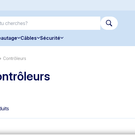
eautage
Câbles
Sécurité
Contrôleurs
ntrôleurs
duits