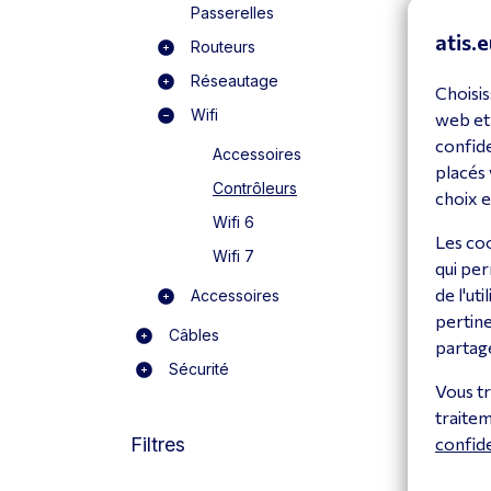
Passerelles
atis.e
Routeurs
Réseautage
Choisis
Wifi
web et
confide
Accessoires
placés 
Om
Contrôleurs
choix e
OC
Wifi 6
Les coo
V
Wifi 7
qui per
de l'ut
Accessoires
pertine
Câbles
partagé
Sécurité
Vous tr
traite
Filtres
confide