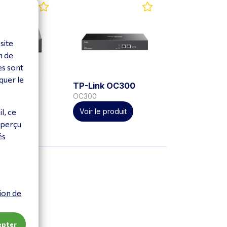
site
n de
es sont
quer le
k OC200
TP-Link OC300
OC300
l, ce
 produit
Voir le produit
aperçu
és
ion de
epter