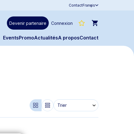
Contact
Franҫais
Devenir partenaire
Connexion
Évents
Promo
Actualités
À propos
Contact