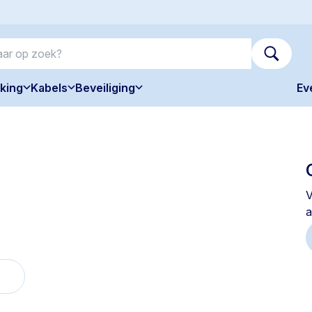
king
Kabels
Beveiliging
Ev
V
a