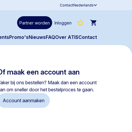
Contact
Nederlands
Partner worden
Inloggen
ents
Promo's
Nieuws
FAQ
Over ATIS
Contact
Of maak een account aan
aker bij ons bestellen? Maak dan een account
an om sneller door het bestelproces te gaan.
Account aanmaken