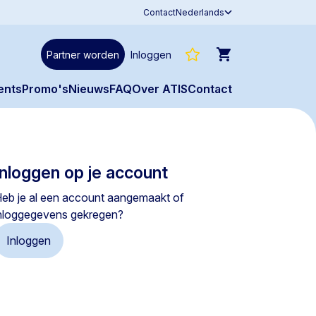
Contact
Nederlands
Partner worden
Inloggen
ents
Promo's
Nieuws
FAQ
Over ATIS
Contact
Inloggen op je account
eb je al een account aangemaakt of
nloggegevens gekregen?
Inloggen