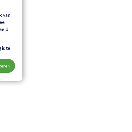
k van
mee
eeld
is te
teren