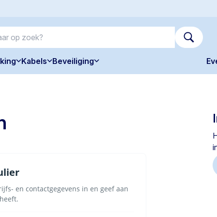
king
Kabels
Beveiliging
Ev
n
H
i