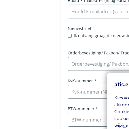
atis.
Kies vo
akkoord
Cookiev
cookies
wijzige