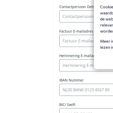
Cookies
waardoo
de web
releva
worde
Meer i
lezen 