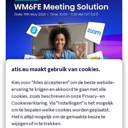
atis.eu maakt gebruik van cookies.
Kies voor "Alles accepteren" om de beste website-
ervaring te krijgen en akkoord te gaan met alle
Hisense Webinar
cookies, zoals beschreven in onze Privacy- en
28 juli 2026
Cookieverklaring. Via "Instellingen" is het mogelijk
10:00 - 11:30
om te bepalen welke cookies worden geplaatst.
Aanmelden
Het is altijd mogelijk om de gemaakte keuze te
wijzigen of in te trekken.