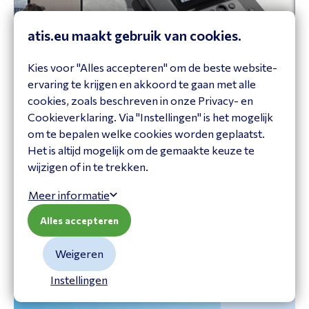
atis.eu maakt gebruik van cookies.
Kies voor "Alles accepteren" om de beste website-
ervaring te krijgen en akkoord te gaan met alle
cookies, zoals beschreven in onze Privacy- en
Cookieverklaring. Via "Instellingen" is het mogelijk
om te bepalen welke cookies worden geplaatst.
20% extra korting op Fanvil V66 serie
Het is altijd mogelijk om de gemaakte keuze te
wijzigen of in te trekken.
Fanvil V66 Promo
Meer informatie
Alles accepteren
Weigeren
Instellingen