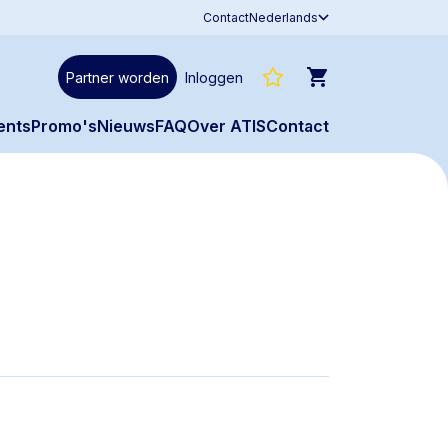
Contact
Nederlands
Partner worden
Inloggen
ents
Promo's
Nieuws
FAQ
Over ATIS
Contact