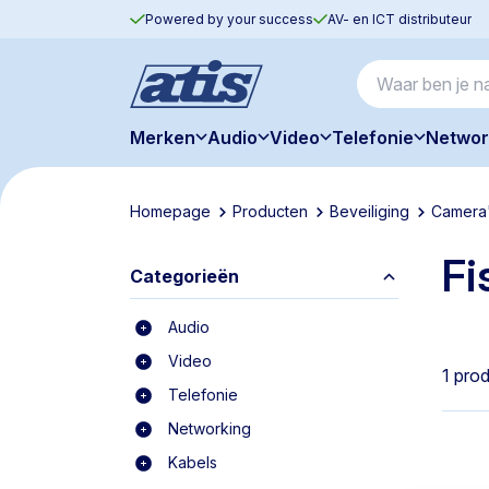
Powered by your success
AV- en ICT distributeur
Merken
Audio
Video
Telefonie
Networ
Homepage
Producten
Beveiliging
Camera
Fi
Categorieën
Audio
Video
1 pro
Telefonie
Networking
Kabels