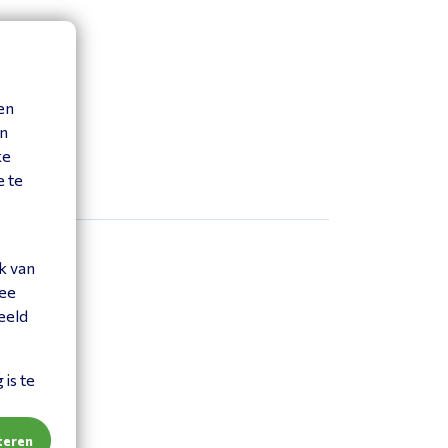
en
en
ke
e te
k van
mee
eeld
is te
teren