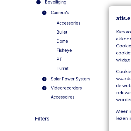
Beveiliging
Camera's
atis.
Accessories
VI
Kies vo
Bullet
InS
akkoord
Dome
B
Cookiev
Fisheye
cookies
wijzige
PT
Turret
Cookies
waardoo
Solar Power System
de web
Videorecorders
releva
Accessoires
worde
Meer i
lezen 
Filters