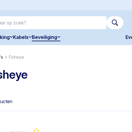
king
Kabels
Beveiliging
Ev
's
Fisheye
sheye
ducten