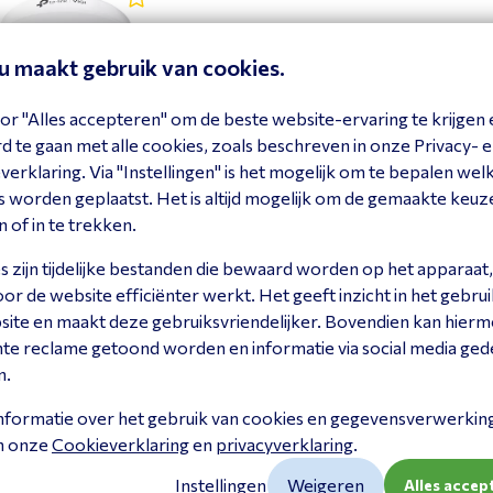
eu maakt gebruik van cookies.
GI InSight S655I
or "Alles accepteren" om de beste website-ervaring te krijgen 
ight S655I
 te gaan met alle cookies, zoals beschreven in onze Privacy- 
ekijk product
erklaring. Via "Instellingen" is het mogelijk om te bepalen wel
 worden geplaatst. Het is altijd mogelijk om de gemaakte keuz
n of in te trekken.
 zijn tijdelijke bestanden die bewaard worden op het apparaat,
r de website efficiënter werkt. Het geeft inzicht in het gebrui
site en maakt deze gebruiksvriendelijker. Bovendien kan hier
nte reclame getoond worden en informatie via social media ged
n.
nformatie over het gebruik van cookies en gegevensverwerking 
in onze
Cookieverklaring
en
privacyverklaring
.
Instellingen
Weigeren
Alles accep