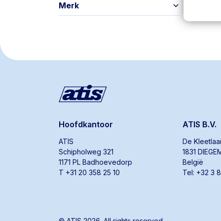
Merk
Hoofdkantoor
ATIS B.V.
ATIS
De Kleetla
Schipholweg 321
1831 DIEGE
1171 PL Badhoevedorp
België
T +31 20 358 25 10
Tel: +32 3 
© ATIS 2026. All rights reserved.