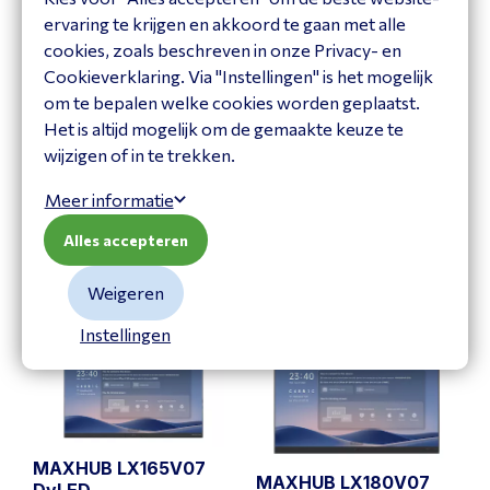
ervaring te krijgen en akkoord te gaan met alle
cookies, zoals beschreven in onze Privacy- en
Cookieverklaring. Via "Instellingen" is het mogelijk
om te bepalen welke cookies worden geplaatst.
Het is altijd mogelijk om de gemaakte keuze te
MAXHUB LX138V07
MAXHUB LX150V07
wijzigen of in te trekken.
DvLED
DvLED
LX138V07
LX150V07
Meer informatie
Bekijk product
Bekijk product
Alles accepteren
Weigeren
Instellingen
MAXHUB LX165V07
MAXHUB LX180V07