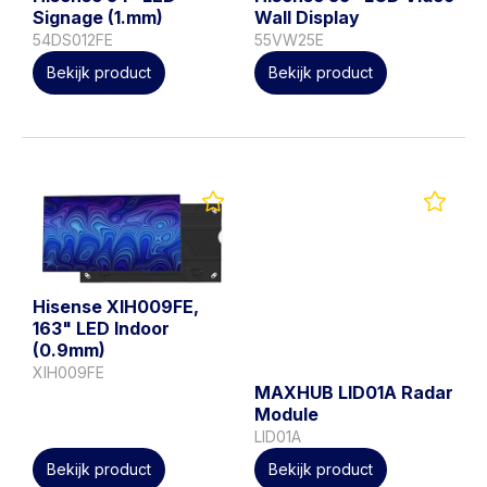
Signage (1.​mm)
Wall Display
54DS012FE
55VW25E
Bekijk product
Bekijk product
Hisense XIH009FE,
163" LED Indoor
(0.9mm)
XIH009FE
MAXHUB LID01A Radar
Module
LID01A
Bekijk product
Bekijk product