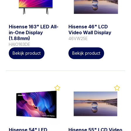
Hisense 163" LED All-
Hisense 46" LCD
in-One Display
Video Wall Display
(1.88mm)
46VW25E
HAIO163DE
Bekijk product
Bekijk product
Hisense 54" LED
Hisense 55" LCD Video