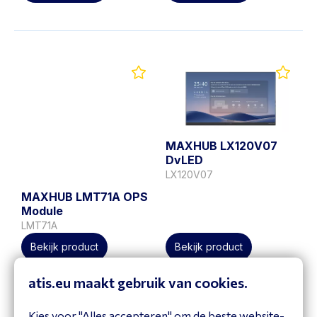
MAXHUB LX120V07
DvLED
LX120V07
MAXHUB LMT71A OPS
Module
LMT71A
Bekijk product
Bekijk product
atis.eu maakt gebruik van cookies.
Kies voor "Alles accepteren" om de beste website-