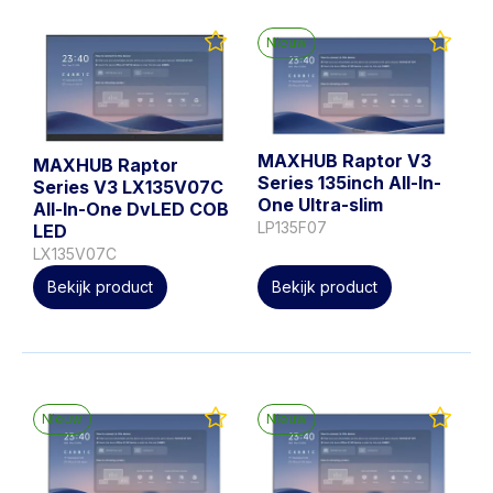
Nieuw
MAXHUB Raptor V3
MAXHUB Raptor
Series 135inch All-In-
Series V3 LX135V07C
One Ultra-slim
All-In-One DvLED COB
LP135F07
LED
LX135V07C
Bekijk product
Bekijk product
Nieuw
Nieuw