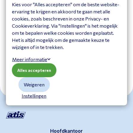
Kies voor "Alles accepteren" om de beste website-
VIGI Solar Panel 90W
ervaring te krijgen en akkoord te gaan met alle
VIGI Solar Panel 90W
cookies, zoals beschreven in onze Privacy- en
Cookieverklaring. Via "Instellingen" is het mogelijk
om te bepalen welke cookies worden geplaatst.
VIGI SP9030
Het is altijd mogelijk om de gemaakte keuze te
VIGI SP9030
wijzigen of in te trekken.
Bekijk product
Bekijk product
Meer informatie
Alles accepteren
Weigeren
Instellingen
Hoofdkantoor