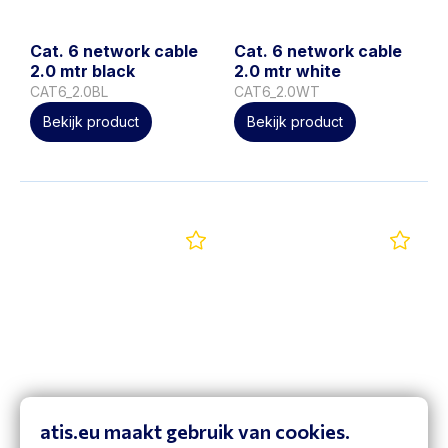
Cat. 6 network cable
Cat. 6 network cable
2.0 mtr black
2.0 mtr white
CAT6_2.0BL
CAT6_2.0WT
Bekijk product
Bekijk product
Cat. 6 network cable
Cat. 6 network cable
atis.eu maakt gebruik van cookies.
3.0 mtr black
3.0 mtr white