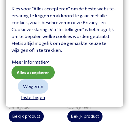
CAT6_3.0BL
CAT6_3.0WT
Kies voor "Alles accepteren" om de beste website-
Bekijk product
Bekijk product
ervaring te krijgen en akkoord te gaan met alle
cookies, zoals beschreven in onze Privacy- en
Cookieverklaring. Via "Instellingen" is het mogelijk
om te bepalen welke cookies worden geplaatst.
Het is altijd mogelijk om de gemaakte keuze te
wijzigen of in te trekken.
Meer informatie
Alles accepteren
Weigeren
Cat. 6 network cable
Cat. 6 network cable
Instellingen
5.0 mtr black
5.0 mtr white
CAT6_5.0BL
CAT6_5.0WT
Bekijk product
Bekijk product