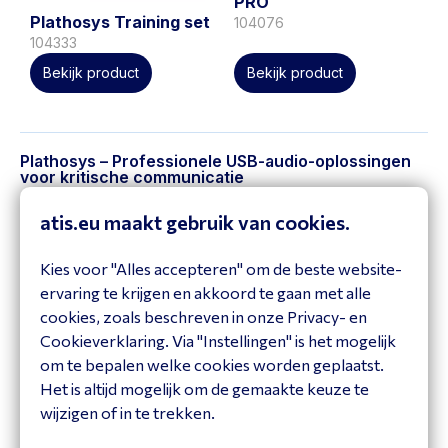
PRO
Plathosys Training set
104076
104333
Bekijk product
Bekijk product
Plathosys – Professionele USB-audio-oplossingen
voor kritische communicatie
atis.eu maakt gebruik van cookies.
Plathosys
, onderdeel van Elmeg/TELEFUNKEN
Racoms, is gespecialiseerd in
USB-handsets en
Kies voor "Alles accepteren" om de beste website-
hoorns
voor professioneel gebruik. Deze devices
ervaring te krijgen en akkoord te gaan met alle
fungeren als hoogwaardige audio-interfaces en zijn
cookies, zoals beschreven in onze Privacy- en
ontworpen voor sectoren waar betrouwbaarheid,
Cookieverklaring. Via "Instellingen" is het mogelijk
privacy en gebruiksgemak essentieel zijn.
om te bepalen welke cookies worden geplaatst.
De toestellen worden veel gebruikt in
meldkamers,
Het is altijd mogelijk om de gemaakte keuze te
hulpdiensten, overheden, helpdesks, financiële
wijzigen of in te trekken.
instellingen
en omgevingen met
compliance-eisen
.
Volledig
plug & play
, compatibel met 3CX, Microsoft