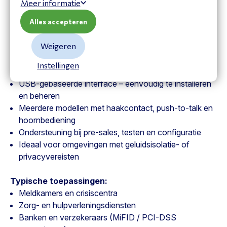
Meer informatie
Teams, Zoom, Citrix en andere UC-platforms.
Alles accepteren
Waarom Plathosys via ATIS?
Weigeren
Officiële distributeur voor de Benelux
Compatibel met 3CX, Citrix, Teams, Zoom en
Instellingen
softphoneoplossingen
USB-gebaseerde interface – eenvoudig te installeren
en beheren
Meerdere modellen met haakcontact, push-to-talk en
hoornbediening
Ondersteuning bij pre-sales, testen en configuratie
Ideaal voor omgevingen met geluidsisolatie- of
privacyvereisten
Typische toepassingen:
Meldkamers en crisiscentra
Zorg- en hulpverleningsdiensten
Banken en verzekeraars (MiFID / PCI-DSS