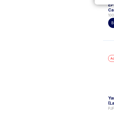
EP
Ca
10
B
Ac
Ya
(L
PJ