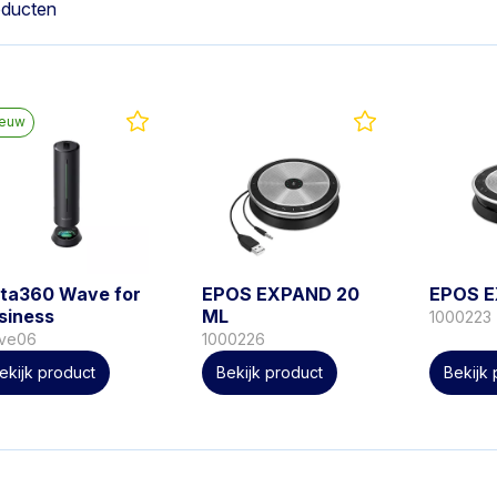
oducten
ieuw
sta360 Wave for
EPOS EXPAND 20
EPOS 
siness
ML
1000223
ve06
1000226
ekijk product
Bekijk product
Bekijk