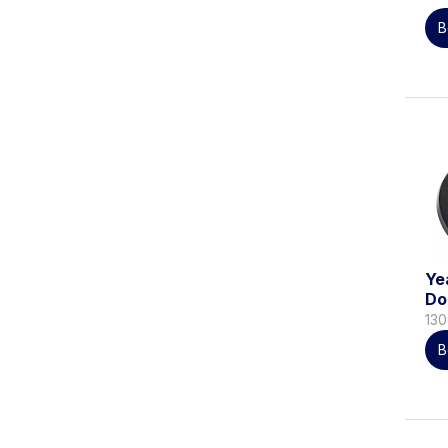
B
Ye
Do
13
B