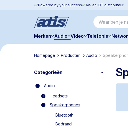
Powered by your success
AV- en ICT distributeur
Merken
Audio
Video
Telefonie
Networ
Homepage
Producten
Audio
Speakerpho
S
Categorieën
Audio
Headsets
Speakerphones
Bluetooth
Bedraad