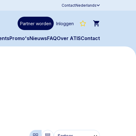
Contact
Nederlands
Partner worden
Inloggen
ents
Promo's
Nieuws
FAQ
Over ATIS
Contact