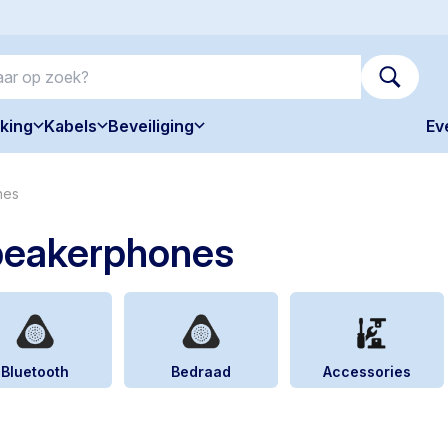
king
Kabels
Beveiliging
Ev
nes
peakerphones
Bluetooth
Bedraad
Accessories