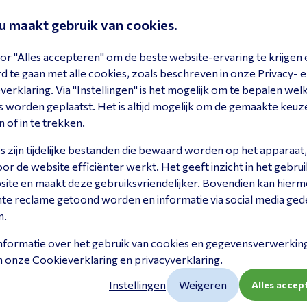
eu maakt gebruik van cookies.
OS EXPAND 80 -
EPOS EXPAND 80 -
EPOS 
or "Alles accepteren" om de beste website-ervaring te krijgen 
 SPEAKERPHONE
Expansion
Table f
 te gaan met alle cookies, zoals beschreven in onze Privacy- 
Microphone
00202
1001183
erklaring. Via "Instellingen" is het mogelijk om te bepalen wel
1000229
 worden geplaatst. Het is altijd mogelijk om de gemaakte keuz
ekijk product
Bekijk product
Bekijk
n of in te trekken.
 zijn tijdelijke bestanden die bewaard worden op het apparaat,
r de website efficiënter werkt. Het geeft inzicht in het gebrui
site en maakt deze gebruiksvriendelijker. Bovendien kan hier
nte reclame getoond worden en informatie via social media ged
n.
nformatie over het gebruik van cookies en gegevensverwerking 
in onze
Cookieverklaring
en
privacyverklaring
.
Instellingen
Weigeren
Alles accep
MAXHUB UC BM35
Speakerphone