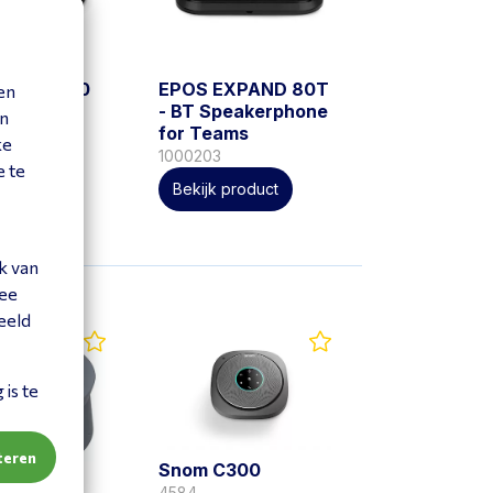
EXPAND 80
EPOS EXPAND 80T
en
ixture
- BT Speakerphone
en
for Teams
ke
1000203
e te
 product
Bekijk product
k van
mee
eeld
is te
teren
Snom C300
4584