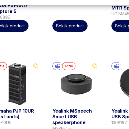
MAXHU
UC BM35
OS EXPAND
MTR Sp
pture 5
UC BM4
00895
ekijk product
Bekijk product
Bekijk
tie
Actie
maha PJP 10UR
Yealink MSpeech
Yealin
ast units)
Smart USB
USB Sp
speakerphone
P-10UR
1308167
MSPEECH