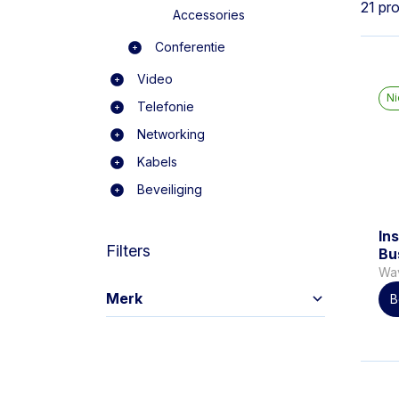
21 pr
Accessories
Conferentie
Video
N
Telefonie
Networking
Kabels
Beveiliging
In
Filters
Bu
Wa
Merk
B