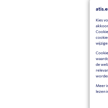
atis.
EP
Kies vo
BT
akkoord
10
Cookiev
cookies
B
wijzige
Cookies
waardoo
de web
releva
worde
Meer i
lezen 