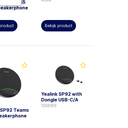
B UC BM45
eakerphone
5
 product
Bekijk product
Yealink SP92 with
Dongle USB-C/A
1308169
k SP92 Teams
eakerphone