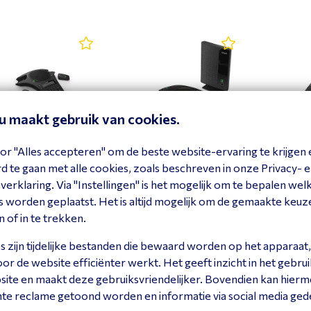
eu maakt gebruik van cookies.
or "Alles accepteren" om de beste website-ervaring te krijgen 
om C520 WiMi
Snom C
C620 M
56
 te gaan met alle cookies, zoals beschreven in onze Privacy- 
Snom C620
4711
erklaring. Via "Instellingen" is het mogelijk om te bepalen wel
4617
 worden geplaatst. Het is altijd mogelijk om de gemaakte keuz
ekijk product
Bekijk product
Bekijk
n of in te trekken.
 zijn tijdelijke bestanden die bewaard worden op het apparaat,
r de website efficiënter werkt. Het geeft inzicht in het gebrui
site en maakt deze gebruiksvriendelijker. Bovendien kan hier
nte reclame getoond worden en informatie via social media ged
tie