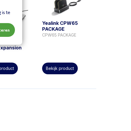
is te
Yealink CPW65
PACKAGE
teren
CPW65 PACKAGE
k CPE90
Expansion
 product
Bekijk product