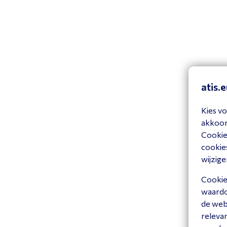
atis.
Kies vo
Sn
43
akkoord
Cookiev
cookies
B
wijzige
Cookies
waardoo
de web
releva
Ac