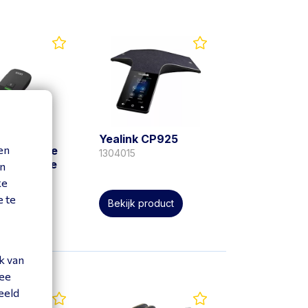
Yealink CP925
en
onference
1304015
icrophone
en
ke
e te
 product
Bekijk product
k van
mee
eeld