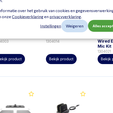
n.
nformatie over het gebruik van cookies en gegevensverwerking 
in onze
Cookieverklaring
en
privacyverklaring
.
Instellingen
Weigeren
Alles accep
alink CP930W
Yealink CP965
Yealin
Wired 
04003
1304014
Mic Kit
1304021
ekijk product
Bekijk product
Bekijk