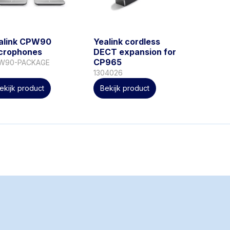
alink CPW90
Yealink cordless
crophones
DECT expansion for
CP965
W90-PACKAGE
1304026
ekijk product
Bekijk product