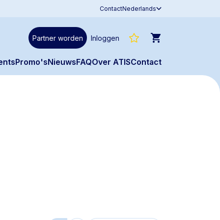
Contact
Nederlands
Partner worden
Inloggen
ents
Promo's
Nieuws
FAQ
Over ATIS
Contact