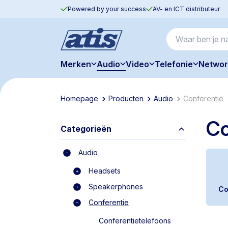
Powered by your success
AV- en ICT distributeur
Merken
Audio
Video
Telefonie
Networ
Homepage
Producten
Audio
Conferentie
Co
Categorieën
Audio
Headsets
Speakerphones
Co
Conferentie
Conferentietelefoons