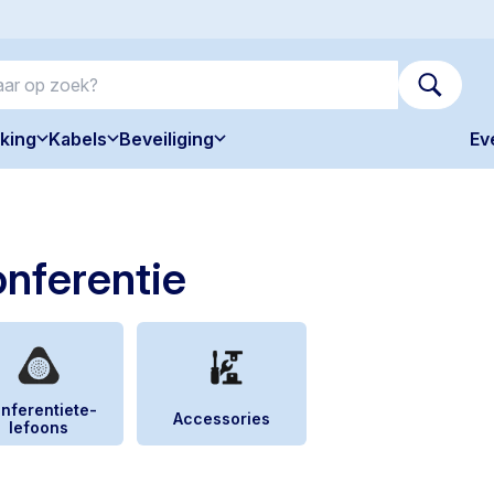
king
Kabels
Beveiliging
Ev
nferentie
nferen­tie­te­
Accessories
lefoons