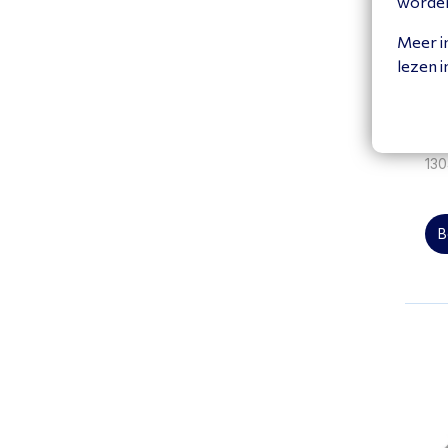
worde
Meer i
lezen 
Ye
13
B