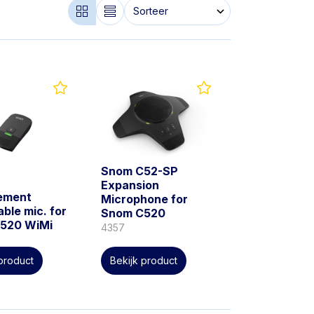
Snom C52-SP
Expansion
ement
Microphone for
ble mic. for
Snom C520
520 WiMi
4357
 product
Bekijk product