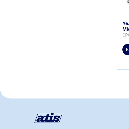
Ye
Mi
CP
B