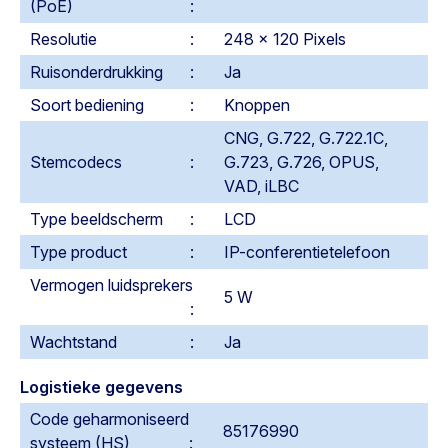
(PoE)
Resolutie
248 x 120 Pixels
Ruisonderdrukking
Ja
Soort bediening
Knoppen
CNG, G.722, G.722.1C,
Stemcodecs
G.723, G.726, OPUS,
VAD, iLBC
Type beeldscherm
LCD
Type product
IP-conferentietelefoon
Vermogen luidsprekers
5 W
Wachtstand
Ja
Logistieke gegevens
Code geharmoniseerd
85176990
systeem (HS)