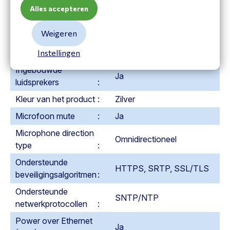
omleiden
Alles accepteren
Huidig gesprek
Ja
Weigeren
opnemen
Instellingen
Ingebouwd display
Ja
Ingebouwde
Ja
luidsprekers
Kleur van het product
Zilver
Microfoon mute
Ja
Microphone direction
Omnidirectioneel
type
Ondersteunde
HTTPS, SRTP, SSL/TLS
beveiligingsalgoritmen
Ondersteunde
SNTP/NTP
netwerkprotocollen
Power over Ethernet
Ja