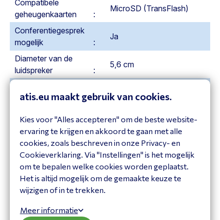
Compatibele
MicroSD (TransFlash)
geheugenkaarten
Conferentiegesprek
Ja
mogelijk
Diameter van de
5,6 cm
luidspreker
Echo annulatie
Ja
atis.eu maakt gebruik van cookies.
Ethernet interface
Fast Ethernet
type
Kies voor "Alles accepteren" om de beste website-
Ethernet LAN, data-
ervaring te krijgen en akkoord te gaan met alle
10,100 Mbit/s
overdrachtsnelheden
cookies, zoals beschreven in onze Privacy- en
Cookieverklaring. Via "Instellingen" is het mogelijk
Geheugenkaartslot
Ja
om te bepalen welke cookies worden geplaatst.
Gesprek in de wacht
Het is altijd mogelijk om de gemaakte keuze te
Ja
zetten
wijzigen of in te trekken.
Gesprekken naar een
Meer informatie
andere telefoon
Ja