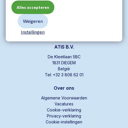
Hoofdkantoor
Alles accepteren
ATIS
Weigeren
Schipholweg 321
1171 PL Badhoevedorp
Instellingen
T +31 20 358 25 10
ATIS B.V.
De Kleetlaan 5BC
1831 DIEGEM
België
Tel: +32 3 808 62 01
Over ons
Algemene Voorwaarden
Vacatures
Cookie-verklaring
Privacy-verklaring
Cookie-instellingen