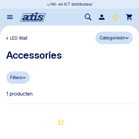
AV- en ICT distributeur
Categorieën
LED Wall
Accessories
Filters
1 producten