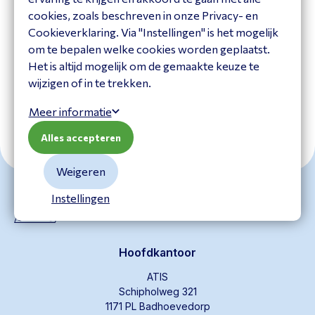
Vivolink USB-C naar
kabel 5m
cookies, zoals beschreven in onze Privacy- en
USB-C Kabel 5m
PROHDMIHD5
Cookieverklaring. Via "Instellingen" is het mogelijk
PROUSBCMM5
om te bepalen welke cookies worden geplaatst.
Bekijk product
Bekijk product
Het is altijd mogelijk om de gemaakte keuze te
wijzigen of in te trekken.
Meer informatie
Alles accepteren
Weigeren
Instellingen
Hoofdkantoor
ATIS
Schipholweg 321
1171 PL Badhoevedorp