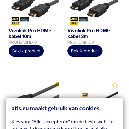
Vivolink Pro HDMI-
Vivolink Pro HDMI-
kabel 10m
kabel 3m
PROHDMIHD10
PROHDMIHD3
Bekijk product
Bekijk product
atis.eu maakt gebruik van cookies.
Kies voor "Alles accepteren" om de beste website-
Vivolink Pro HDMI-
ervaring te krijgen en akkoord te gaan met alle