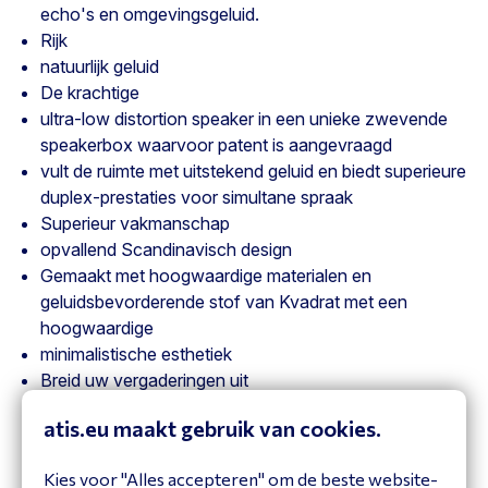
echo's en omgevingsgeluid.
Rijk
natuurlijk geluid
De krachtige
ultra-low distortion speaker in een unieke zwevende
speakerbox waarvoor patent is aangevraagd
vult de ruimte met uitstekend geluid en biedt superieure
duplex-prestaties voor simultane spraak
Superieur vakmanschap
opvallend Scandinavisch design
Gemaakt met hoogwaardige materialen en
geluidsbevorderende stof van Kvadrat met een
hoogwaardige
minimalistische esthetiek
Breid uw vergaderingen uit
Bevestig tot twee uitbreidingsmicrofoons voor
atis.eu maakt gebruik van cookies.
maximaal 23 deelnemers
Uw telefonische vergadering in enkele seconden
Kies voor "Alles accepteren" om de beste website-
instellen