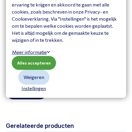
ervaring te krijgen en akkoord te gaan met alle
Met multi-point-connectiviteit
cookies, zoals beschreven in onze Privacy- en
een eenvoudige gebruikersinterface en one-touch-
Cookieverklaring. Via "Instellingen" is het mogelijk
toegang tot een spraakassistent van uw voorkeur
om te bepalen welke cookies worden geplaatst.
Het is altijd mogelijk om de gemaakte keuze te
Vraag het onze expert!
wijzigen of in te trekken.
Heeft u een vraag of heeft u hulp nodig bij het maken
Meer informatie
van een keuze? Neem contact op met onze adviseur:
Alles accepteren
Tel:
+31203582510
info@atistelecom.nl
Weigeren
Instellingen
Stel een vraag
Gerelateerde producten