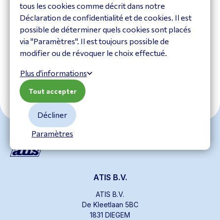
tous les cookies comme décrit dans notre
VIGI VJB-305
VIGI VMB-350
Déclaration de confidentialité et de cookies. Il est
VJB-305
VMB-350
possible de déterminer quels cookies sont placés
via "Paramètres". Il est toujours possible de
Voir le produit
Voir le produit
modifier ou de révoquer le choix effectué.
Plus d'informations
Tout accepter
Décliner
Paramètres
ATIS B.V.
ATIS B.V.
De Kleetlaan 5BC
1831 DIEGEM