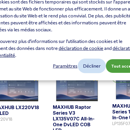
kies sont des fichiers temporaires qui sont stockés sur l'apparei
met au site Web de fonctionner plus efficacement. Il donne un 
MAXHUB LX165V07
ilisation du site Web et le rend plus convivial. De plus, des publicit
XHUB LX150V07
MAXHU
DvLED
ntes peuvent être affichées et des informations peuvent être
LED
DvLED
LX165V07
150V07
LX180V0
es via les médias sociaux.
oir le produit
Voir le produit
Voir le
ouverez plus d'informations sur l'utilisation des cookies et le
ment des données dans notre
déclaration de cookie
and
déclarat
ntialité
.
Paramètres
Décliner
Tout acc
Nouvea
MAXHUB
MAXHUB Raptor
XHUB LX220V18
Series 
Series V3
LED
In-One 
LX135V07C All-In-
220V18
LP135F0
One DvLED COB