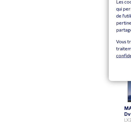
Les coo
qui per
de l'ut
MA
pertine
Dv
LX
partagé
V
Vous tr
traite
confide
MA
Dv
LX