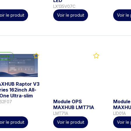
LED
LX135V07C
oir le produit
Voir le produit
Voir le
ouveau
XHUB Raptor V3
ries 162inch All-
-One Ultra-slim
Module OPS
Module
162F07
MAXHUB LMT71A
MAXHUB
LMT71A
LID01A
oir le produit
Voir le produit
Voir le