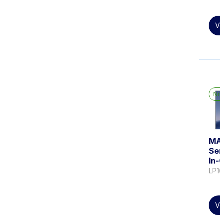
V
N
MA
Se
In
LP
V