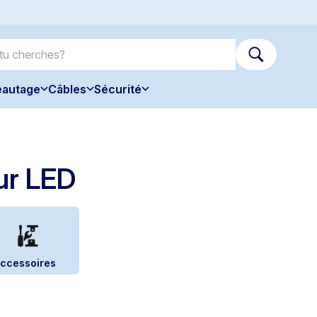
eautage
Câbles
Sécurité
ur LED
ccessoires