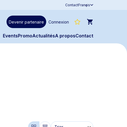
Contact
Franҫais
Devenir partenaire
Connexion
Évents
Promo
Actualités
À propos
Contact