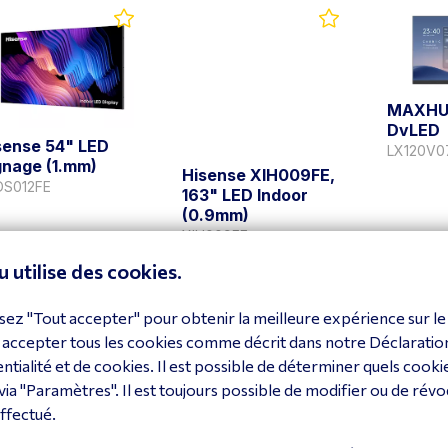
MAXHU
DvLED
sense 54" LED
LX120V0
gnage (1.​mm)
Hisense XIH009FE,
DS012FE
163" LED Indoor
(0.9mm)
XIH009FE
oir le produit
Voir le produit
Voir le
u utilise des cookies.
sez "Tout accepter" pour obtenir la meilleure expérience sur le 
 accepter tous les cookies comme décrit dans notre Déclaratio
ntialité et de cookies. Il est possible de déterminer quels cooki
via "Paramètres". Il est toujours possible de modifier ou de révo
ffectué.