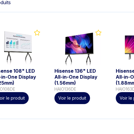
oduits
sense 108" LED
Hisense 136" LED
Hisens
l-in-One Display
All-in-One Display
All-in-
.25mm)
(1.56mm)
(1.88m
IO108DE
HAIO136DE
HAIO163
oir le produit
Voir le produit
Voir le