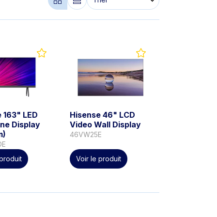
e 163" LED
Hisense 46" LCD
One Display
Video Wall Display
m)
46VW25E
DE
 produit
Voir le produit