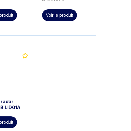
 produit
Voir le produit
 radar
 LID01A
 produit