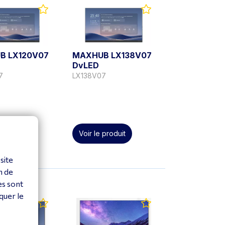
B LX120V07
MAXHUB LX138V07
DvLED
7
LX138V07
 produit
Voir le produit
site
n de
es sont
quer le