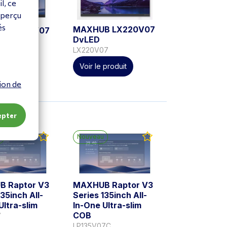
l, ce
aperçu
és
MAXHUB LX220V07
B LX180V07
DvLED
LX220V07
7
 produit
Voir le produit
ion de
epter
u
Nouveau
 Raptor V3
MAXHUB Raptor V3
135inch All-
Series 135inch All-
Ultra-slim
In-One Ultra-slim
COB
7
LP135V07C