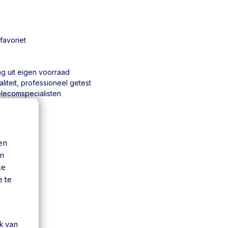
favoriet
ng uit eigen voorraad
iteit, professioneel getest
elecomspecialisten
en
en
ke
e te
k van