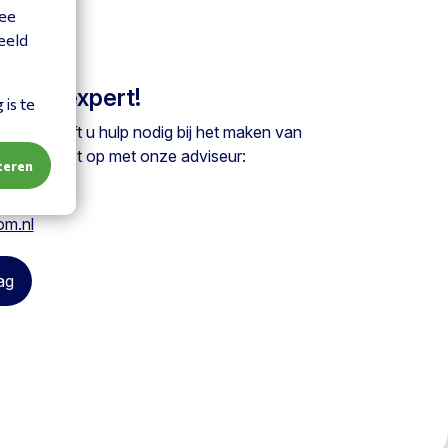
mee
eeld
 onze expert!
is te
ag of heeft u hulp nodig bij het maken van
em contact op met onze adviseur:
teren
2510
om.nl
ag