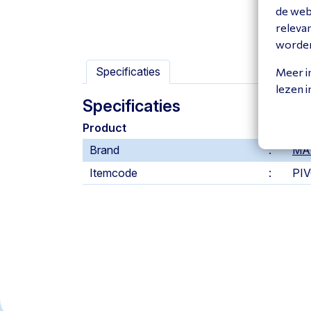
de web
releva
worde
Specificaties
Meer i
lezen 
Specificaties
Product
Brand
MA
Itemcode
PI