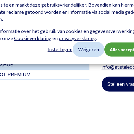
site en maakt deze gebruiksvriendelijker. Bovendien kan hier
nte reclame getoond worden en informatie via social media ged
n.
Vraag het
nformatie over het gebruik van cookies en gegevensverwerking 
in onze
Cookieverklaring
en
privacyverklaring
.
Heeft u een vra
een keuze? Ne
Instellingen
Weigeren
Alles accep
Tel:
+3120358
XHUB
info@atistelec
VOT PREMIUM
Stel een vra