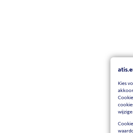
atis.
Kies vo
akkoord
Cookiev
cookies
wijzige
Cookies
waardoo