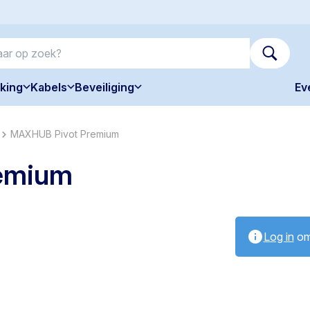
king
Kabels
Beveiliging
Ev
MAXHUB Pivot Premium
emium
Log in
om 