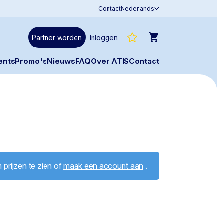
Contact
Nederlands
Partner worden
Inloggen
ents
Promo's
Nieuws
FAQ
Over ATIS
Contact
prijzen te zien of
maak een account aan
.