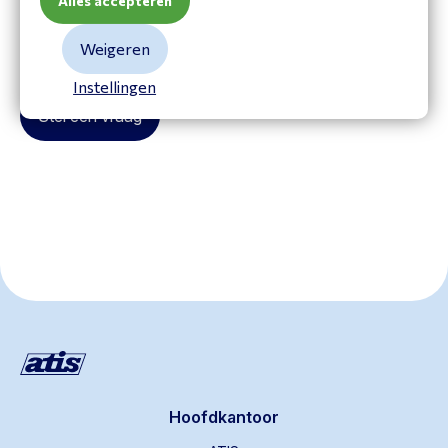
Alles accepteren
Tel:
+31203582510
Weigeren
info@atistelecom.nl
Instellingen
Stel een vraag
Hoofdkantoor