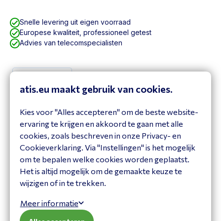
Snelle levering uit eigen voorraad
Europese kwaliteit, professioneel getest
Advies van telecomspecialisten
Specificaties
atis.eu maakt gebruik van cookies.
Specificaties
Kies voor "Alles accepteren" om de beste website-
Product
ervaring te krijgen en akkoord te gaan met alle
Brand
3CX
cookies, zoals beschreven in onze Privacy- en
Itemcode
3CXPSPROFSPLA12M16R
Cookieverklaring. Via "Instellingen" is het mogelijk
om te bepalen welke cookies worden geplaatst.
Het is altijd mogelijk om de gemaakte keuze te
wijzigen of in te trekken.
Vraag het onze expert!
Meer informatie
Heeft u een vraag of heeft u hulp nodig bij het maken
van een keuze? Neem contact op met onze adviseur: