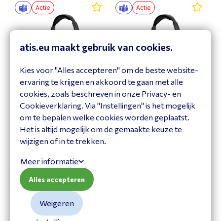
Actie
Actie
atis.eu maakt gebruik van cookies.
Kies voor "Alles accepteren" om de beste website-
ervaring te krijgen en akkoord te gaan met alle
cookies, zoals beschreven in onze Privacy- en
EPOS IMPACT 500 MS
EPOS IMPACT 500 MS
UC ANC WL USB-C+A
UC ANC WL
Cookieverklaring. Via "Instellingen" is het mogelijk
1001490
1001375
om te bepalen welke cookies worden geplaatst.
Het is altijd mogelijk om de gemaakte keuze te
Bekijk product
Bekijk product
wijzigen of in te trekken.
Meer informatie
Alles accepteren
Weigeren