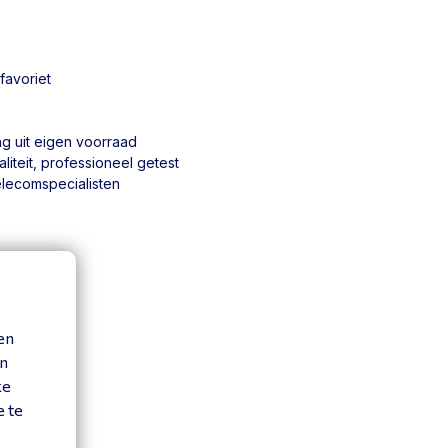
favoriet
ng uit eigen voorraad
iteit, professioneel getest
elecomspecialisten
en
en
ke
e te