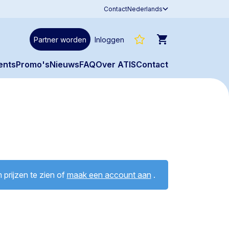
Contact
Nederlands
Partner worden
Inloggen
ents
Promo's
Nieuws
FAQ
Over ATIS
Contact
prijzen te zien of
maak een account aan
.