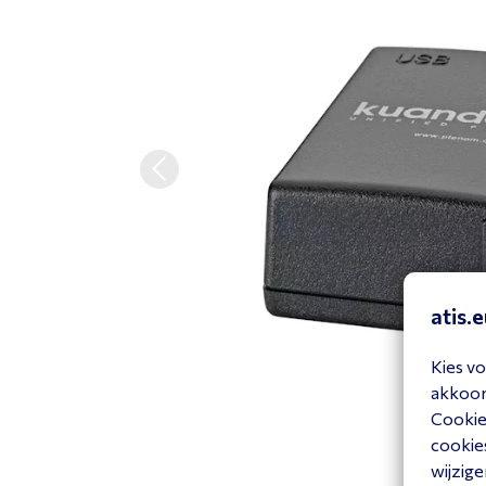
atis.
Kies vo
akkoord
Cookiev
cookies
wijzige