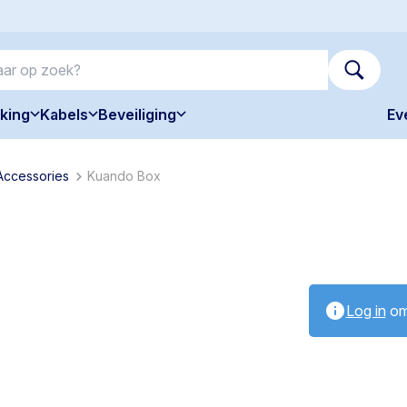
king
Kabels
Beveiliging
Ev
Accessories
Kuando Box
Log in
om 