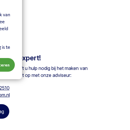
k van
mee
eeld
is te
 onze expert!
teren
ag of heeft u hulp nodig bij het maken van
em contact op met onze adviseur:
2510
om.nl
ag