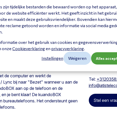
 zijn tijdelijke bestanden die bewaard worden op het apparaat,
r de website efficiënter werkt. Het geeft inzicht in het gebrui
site en maakt deze gebruiksvriendelijker. Bovendien kan hier
nte reclame getoond worden en informatie via social media ged
n.
nformatie over het gebruik van cookies en gegevensverwerking 
in onze
Cookieverklaring
en
privacyverklaring
.
Vraag het
Instellingen
Weigeren
Alles accep
Heeft u een vra
een keuze? Ne
et de computer en werkt de
Tel:
+3120358
/ Lync bij naar "Bezet" wanneer u aan de
info@atistelec
andoBOX aan op de telefoon en de
, en je bent klaar! De kuandoBOX
Stel een vra
n bureautelefoons. Het ondersteunt geen
lefoons.