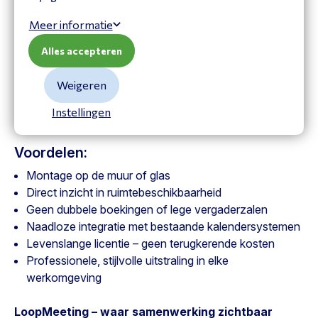
Met dit moderne
10.1” touchpaneel
met
LED-
statusverlichting
zien medewerkers in één oogopslag
Meer informatie
de beschikbaarheid van elke ruimte. Reserveren,
Alles accepteren
verlengen of annuleren kan rechtstreeks op het scherm.
De integratie met
Microsoft 365, Exchange, Google
Weigeren
Workspace, LoopBooking
en
Nexudus
maakt beheer
kinderlijk eenvoudig – volledig gesynchroniseerd met de
Instellingen
bestaande agenda’s van je organisatie.
Voordelen:
Montage op de muur of glas
Direct inzicht in ruimtebeschikbaarheid
Geen dubbele boekingen of lege vergaderzalen
Naadloze integratie met bestaande kalendersystemen
Levenslange licentie – geen terugkerende kosten
Professionele, stijlvolle uitstraling in elke
werkomgeving
LoopMeeting – waar samenwerking zichtbaar