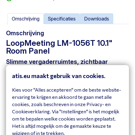
Omschrijving
Specificaties
Downloads
Omschrijving
LoopMeeting LM-1056T 10.1"
Room Panel
Slimme vergaderruimtes, zichtbaar
efficiënt
atis.eu maakt gebruik van cookies.
Maak kennis met
LoopMeeting
– de slimme
vergaderoplossing die inzicht, rust en efficiëntie brengt in
Kies voor "Alles accepteren" om de beste website-
iedere kantooromgeving. Of je nu één vergaderruimte
ervaring te krijgen en akkoord te gaan met alle
beheert of tientallen: LoopMeeting maakt direct
cookies, zoals beschreven in onze Privacy- en
zichtbaar welke ruimtes vrij of bezet zijn, voorkomt
Cookieverklaring. Via "Instellingen" is het mogelijk
dubbele boekingen en zorgt voor een optimale benutting
om te bepalen welke cookies worden geplaatst.
van de werkplek.
Het is altijd mogelijk om de gemaakte keuze te
wijzigen of in te trekken.