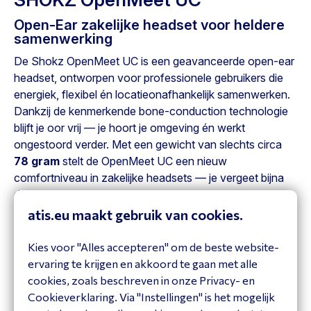
Open-Ear zakelijke headset voor heldere
samenwerking
De Shokz OpenMeet UC is een geavanceerde open-ear
headset, ontworpen voor professionele gebruikers die
energiek, flexibel én locatieonafhankelijk samenwerken.
Dankzij de kenmerkende bone-conduction technologie
blijft je oor vrij — je hoort je omgeving én werkt
ongestoord verder. Met een gewicht van slechts circa
78 gram
stelt de OpenMeet UC een nieuw
comfortniveau in zakelijke headsets — je vergeet bijna
dat je hem draagt. De titanium-flex frameconstructie,
verwisselbare templekussentjes (3 maten) en het open-
atis.eu maakt gebruik van cookies.
ear ontwerp maken ‘m uitermate geschikt voor lange
gesprekken, hybride werkplekken en (krachtige) video-
Kies voor "Alles accepteren" om de beste website-
vergaderingen.
ervaring te krijgen en akkoord te gaan met alle
cookies, zoals beschreven in onze Privacy- en
Waarom kiezen voor de OpenMeet UC
Cookieverklaring. Via "Instellingen" is het mogelijk