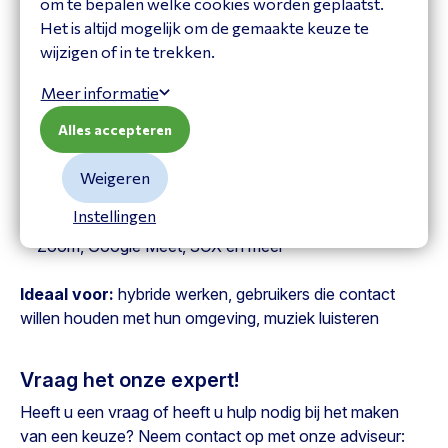
om te bepalen welke cookies worden geplaatst.
Open-Ear Bone Conduction-technologie
: oren
Het is altijd mogelijk om de gemaakte keuze te
blijven vrij en je blijft bewust van je omgeving
wijzigen of in te trekken.
Heldere communicatie
- DSP-microfoon met noise
cancelling en verstelbare boomarm
Meer informatie
Draadloze vrijheid
- tot
15 uur spreektijd
, tot 30
meter bereik via Bluetooth 5.4 en Loop120 USB-C
Alles accepteren
dongle
Lichtgewicht ontwerp
- ≈ 78 g & drukverlichtende
Weigeren
titanium frame, voor langdurig draagcomfort.
Instellingen
Breed inzetbaar
- Compatibel met Microsoft Teams,
Zoom, Google Meet, 3CX en meer
Ideaal voor:
hybride werken, gebruikers die contact
willen houden met hun omgeving, muziek luisteren
Vraag het onze expert!
Heeft u een vraag of heeft u hulp nodig bij het maken
van een keuze? Neem contact op met onze adviseur: