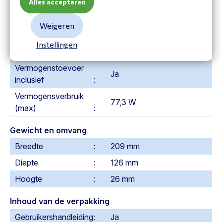
Temperatuur bij opslag
Alles accepteren
-40 - 70 °C
Weigeren
Warmtedissipatie
263,6 BTU/h
Instellingen
Energie
Vermogenstoevoer
Ja
inclusief
Vermogensverbruik
77,3 W
(max)
Gewicht en omvang
Breedte
209 mm
Diepte
126 mm
Hoogte
26 mm
Inhoud van de verpakking
Gebruikershandleiding
Ja