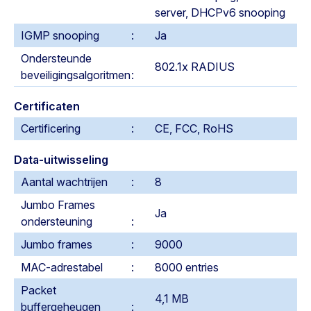
server, DHCPv6 snooping
IGMP snooping
Ja
Ondersteunde
802.1x RADIUS
beveiligingsalgoritmen
Certificaten
Certificering
CE, FCC, RoHS
Data-uitwisseling
Aantal wachtrijen
8
Jumbo Frames
Ja
ondersteuning
Jumbo frames
9000
MAC-adrestabel
8000 entries
Packet
4,1 MB
buffergeheugen