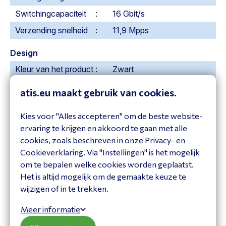
Switchingcapaciteit
16 Gbit/s
Verzending snelheid
11,9 Mpps
Design
Kleur van het product
Zwart
LED-indicatoren
Ja
atis.eu maakt gebruik van cookies.
Rack-montage
Ja
Kies voor "Alles accepteren" om de beste website-
Eisen aan de omgeving
ervaring te krijgen en akkoord te gaan met alle
cookies, zoals beschreven in onze Privacy- en
Bedrijfstemperatuur
0 - 40 °C
Cookieverklaring. Via "Instellingen" is het mogelijk
(T-T)
om te bepalen welke cookies worden geplaatst.
Luchtvochtigheid bij
5 - 90 procent
Het is altijd mogelijk om de gemaakte keuze te
opslag
wijzigen of in te trekken.
Relatieve vochtigheid
10 - 90 procent
Meer informatie
in bedrijf (V-V)