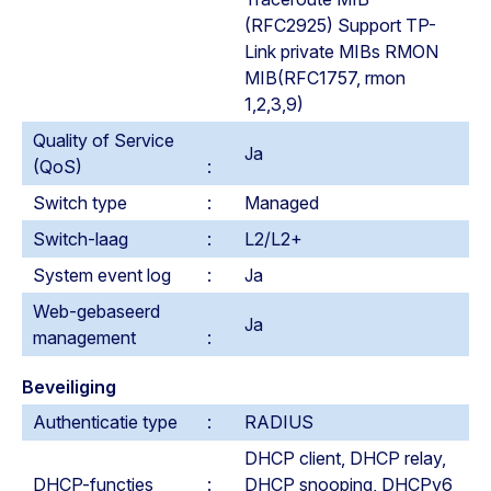
(RFC2925) Support TP-
Link private MIBs RMON
MIB(RFC1757, rmon
1,2,3,9)
Quality of Service
Ja
(QoS)
Switch type
Managed
Switch-laag
L2/L2+
System event log
Ja
Web-gebaseerd
Ja
management
Beveiliging
Authenticatie type
RADIUS
DHCP client, DHCP relay,
DHCP-functies
DHCP snooping, DHCPv6