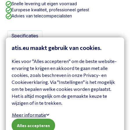
Snelle levering uit eigen voorraad
Europese kwaliteit, professioneel getest
Advies van telecomspecialisten
Specificaties
atis.eu maakt gebruik van cookies.
Specificaties
Product
Kies voor "Alles accepteren" om de beste website-
Brand
Yealink
ervaring te krijgen en akkoord te gaan met alle
cookies, zoals beschreven in onze Privacy- en
Itemcode
CM20
Cookieverklaring. Via "Instellingen" is het mogelijk
om te bepalen welke cookies worden geplaatst.
Het is altijd mogelijk om de gemaakte keuze te
Vraag het onze expert!
wijzigen of in te trekken.
Heeft u een vraag of heeft u hulp nodig bij het maken
Meer informatie
van een keuze? Neem contact op met onze adviseur:
Alles accepteren