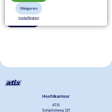
Tel:
+31203582510
info@atistelecom.nl
Weigeren
Instellingen
Stel een vraag
Hoofdkantoor
ATIS
Schipholweg 321