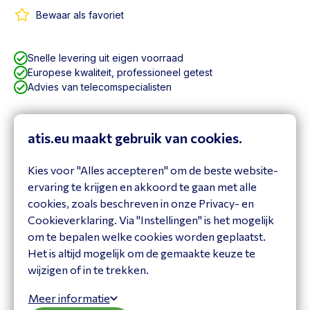
Bewaar als favoriet
Snelle levering uit eigen voorraad
Europese kwaliteit, professioneel getest
Advies van telecomspecialisten
Specificaties
atis.eu maakt gebruik van cookies.
Specificaties
Kies voor "Alles accepteren" om de beste website-
Product
ervaring te krijgen en akkoord te gaan met alle
cookies, zoals beschreven in onze Privacy- en
Brand
Yealink
Cookieverklaring. Via "Instellingen" is het mogelijk
Itemcode
CMKIT-121
om te bepalen welke cookies worden geplaatst.
Het is altijd mogelijk om de gemaakte keuze te
wijzigen of in te trekken.
Vraag het onze expert!
Meer informatie