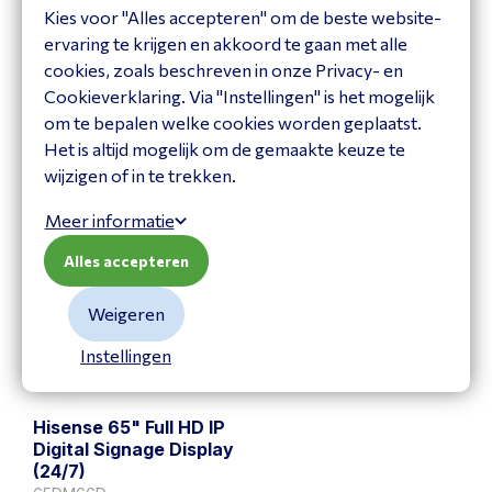
Kies voor "Alles accepteren" om de beste website-
Hisense 50" Full HD IP
Hisense 55" Full HD IP
ervaring te krijgen en akkoord te gaan met alle
Digital Signage Display
Digital Signage Display
cookies, zoals beschreven in onze Privacy- en
(24/7)
(24/7)
Cookieverklaring. Via "Instellingen" is het mogelijk
50DM66E
55DM66D
om te bepalen welke cookies worden geplaatst.
Bekijk product
Bekijk product
Het is altijd mogelijk om de gemaakte keuze te
wijzigen of in te trekken.
Meer informatie
Alles accepteren
Weigeren
Instellingen
Hisense 65" Full HD IP
Digital Signage Display
(24/7)